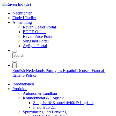
Nachrichten
Finde Händler
Anmeldung
Raven Dealer Portal
EDGE Online
Raven Price Point
Slingshot Portal
AgSync Portal
English
Nederlands
Português
Español
Deutsch
Français
Italiano
Polski
Innovationen
Produkte
Autonomer Landbau
Konnektivität & Logistik
Slingshot® Konnektivität & Logistik
Field Hub 2.1
Spurführung und Lenkung