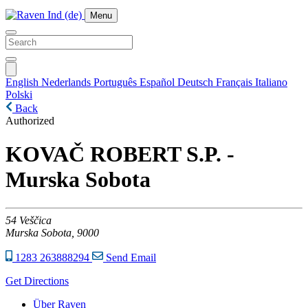
Menu
English
Nederlands
Português
Español
Deutsch
Français
Italiano
Polski
Back
Authorized
KOVAČ ROBERT S.P. -
Murska Sobota
54
Veščica
Murska Sobota,
9000
1283 263888294
Send Email
Get Directions
Über Raven