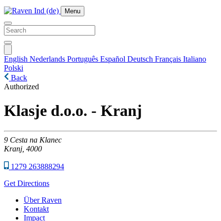
Menu
English
Nederlands
Português
Español
Deutsch
Français
Italiano
Polski
Back
Authorized
Klasje d.o.o. - Kranj
9
Cesta na Klanec
Kranj,
4000
1279 263888294
Get Directions
Über Raven
Kontakt
Impact