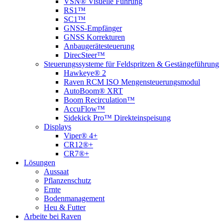
VSN® Visuelle Führung
RS1™
SC1™
GNSS-Empfänger
GNSS Korrekturen
Anbaugerätesteuerung
DirecSteer™
Steuerungssysteme für Feldspritzen & Gestängeführung
Hawkeye® 2
Raven RCM ISO Mengensteuerungsmodul
AutoBoom® XRT
Boom Recirculation™
AccuFlow™
Sidekick Pro™ Direkteinspeisung
Displays
Viper® 4+
CR12®+
CR7®+
Lösungen
Aussaat
Pflanzenschutz
Ernte
Bodenmanagement
Heu & Futter
Arbeite bei Raven