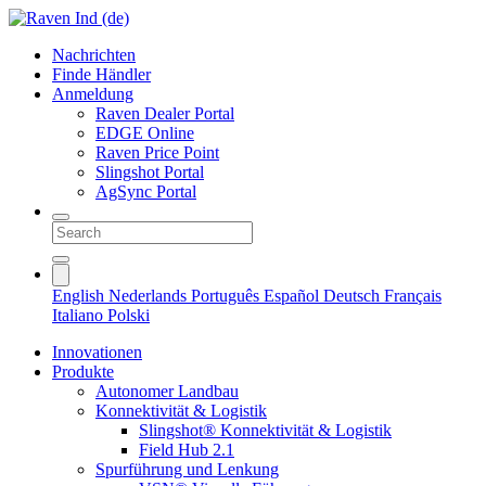
Nachrichten
Finde Händler
Anmeldung
Raven Dealer Portal
EDGE Online
Raven Price Point
Slingshot Portal
AgSync Portal
English
Nederlands
Português
Español
Deutsch
Français
Italiano
Polski
Innovationen
Produkte
Autonomer Landbau
Konnektivität & Logistik
Slingshot® Konnektivität & Logistik
Field Hub 2.1
Spurführung und Lenkung