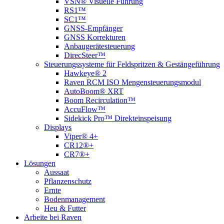
VSN® Visuelle Führung
RS1™
SC1™
GNSS-Empfänger
GNSS Korrekturen
Anbaugerätesteuerung
DirecSteer™
Steuerungssysteme für Feldspritzen & Gestängeführung
Hawkeye® 2
Raven RCM ISO Mengensteuerungsmodul
AutoBoom® XRT
Boom Recirculation™
AccuFlow™
Sidekick Pro™ Direkteinspeisung
Displays
Viper® 4+
CR12®+
CR7®+
Lösungen
Aussaat
Pflanzenschutz
Ernte
Bodenmanagement
Heu & Futter
Arbeite bei Raven