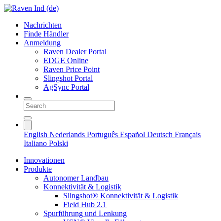
Nachrichten
Finde Händler
Anmeldung
Raven Dealer Portal
EDGE Online
Raven Price Point
Slingshot Portal
AgSync Portal
English
Nederlands
Português
Español
Deutsch
Français
Italiano
Polski
Innovationen
Produkte
Autonomer Landbau
Konnektivität & Logistik
Slingshot® Konnektivität & Logistik
Field Hub 2.1
Spurführung und Lenkung