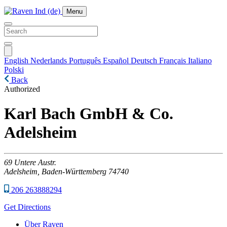
Menu
English
Nederlands
Português
Español
Deutsch
Français
Italiano
Polski
Back
Authorized
Karl Bach GmbH & Co.
Adelsheim
69
Untere Austr.
Adelsheim,
Baden-Württemberg
74740
206 263888294
Get Directions
Über Raven