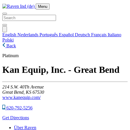
Menu
English
Nederlands
Português
Español
Deutsch
Français
Italiano
Polski
Back
Platinum
Kan Equip, Inc. - Great Bend
214
S.W. 40Th Avenue
Great Bend,
KS
67530
www.kanequip.com/
620-792-5256
Get Directions
Über Raven