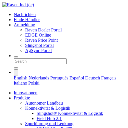
Nachrichten
Finde Händler
Anmeldung
Raven Dealer Portal
EDGE Online
Raven Price Point
Slingshot Portal
AgSync Portal
English
Nederlands
Português
Español
Deutsch
Français
Italiano
Polski
Innovationen
Produkte
Autonomer Landbau
Konnektivität & Logistik
Slingshot® Konnektivität & Logistik
Field Hub 2.1
Spurführung und Lenkung