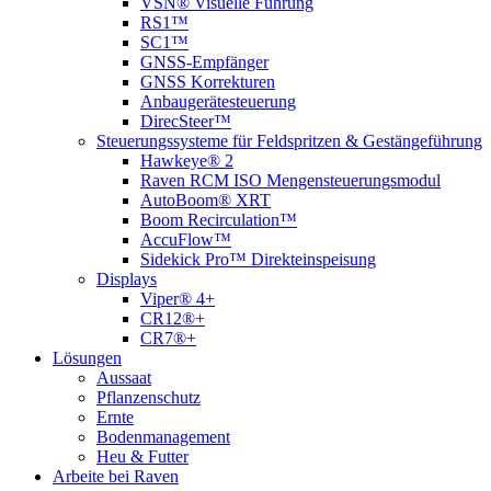
VSN® Visuelle Führung
RS1™
SC1™
GNSS-Empfänger
GNSS Korrekturen
Anbaugerätesteuerung
DirecSteer™
Steuerungssysteme für Feldspritzen & Gestängeführung
Hawkeye® 2
Raven RCM ISO Mengensteuerungsmodul
AutoBoom® XRT
Boom Recirculation™
AccuFlow™
Sidekick Pro™ Direkteinspeisung
Displays
Viper® 4+
CR12®+
CR7®+
Lösungen
Aussaat
Pflanzenschutz
Ernte
Bodenmanagement
Heu & Futter
Arbeite bei Raven