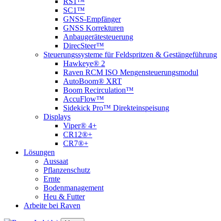
RS1™
SC1™
GNSS-Empfänger
GNSS Korrekturen
Anbaugerätesteuerung
DirecSteer™
Steuerungssysteme für Feldspritzen & Gestängeführung
Hawkeye® 2
Raven RCM ISO Mengensteuerungsmodul
AutoBoom® XRT
Boom Recirculation™
AccuFlow™
Sidekick Pro™ Direkteinspeisung
Displays
Viper® 4+
CR12®+
CR7®+
Lösungen
Aussaat
Pflanzenschutz
Ernte
Bodenmanagement
Heu & Futter
Arbeite bei Raven