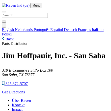
Menu
English
Nederlands
Português
Español
Deutsch
Français
Italiano
Polski
Back
Parts Distributor
Jim Hoffpauir, Inc. - San Saba
310
E Commerce St Po Box 100
San Saba,
TX
76877
325-372-5707
Get Directions
Über Raven
Kontakt
Impact