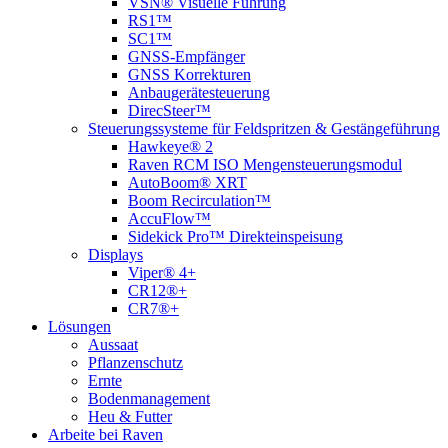
VSN® Visuelle Führung
RS1™
SC1™
GNSS-Empfänger
GNSS Korrekturen
Anbaugerätesteuerung
DirecSteer™
Steuerungssysteme für Feldspritzen & Gestängeführung
Hawkeye® 2
Raven RCM ISO Mengensteuerungsmodul
AutoBoom® XRT
Boom Recirculation™
AccuFlow™
Sidekick Pro™ Direkteinspeisung
Displays
Viper® 4+
CR12®+
CR7®+
Lösungen
Aussaat
Pflanzenschutz
Ernte
Bodenmanagement
Heu & Futter
Arbeite bei Raven