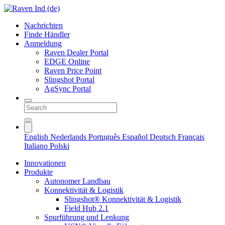
Nachrichten
Finde Händler
Anmeldung
Raven Dealer Portal
EDGE Online
Raven Price Point
Slingshot Portal
AgSync Portal
English
Nederlands
Português
Español
Deutsch
Français
Italiano
Polski
Innovationen
Produkte
Autonomer Landbau
Konnektivität & Logistik
Slingshot® Konnektivität & Logistik
Field Hub 2.1
Spurführung und Lenkung