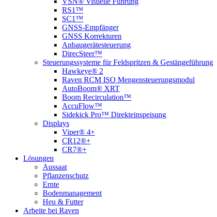
VSN® Visuelle Führung
RS1™
SC1™
GNSS-Empfänger
GNSS Korrekturen
Anbaugerätesteuerung
DirecSteer™
Steuerungssysteme für Feldspritzen & Gestängeführung
Hawkeye® 2
Raven RCM ISO Mengensteuerungsmodul
AutoBoom® XRT
Boom Recirculation™
AccuFlow™
Sidekick Pro™ Direkteinspeisung
Displays
Viper® 4+
CR12®+
CR7®+
Lösungen
Aussaat
Pflanzenschutz
Ernte
Bodenmanagement
Heu & Futter
Arbeite bei Raven