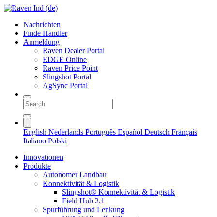
Nachrichten
Finde Händler
Anmeldung
Raven Dealer Portal
EDGE Online
Raven Price Point
Slingshot Portal
AgSync Portal
English
Nederlands
Português
Español
Deutsch
Français
Italiano
Polski
Innovationen
Produkte
Autonomer Landbau
Konnektivität & Logistik
Slingshot® Konnektivität & Logistik
Field Hub 2.1
Spurführung und Lenkung