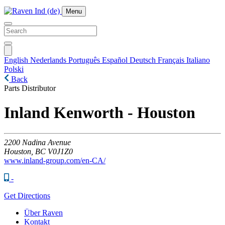
Menu
English
Nederlands
Português
Español
Deutsch
Français
Italiano
Polski
Back
Parts Distributor
Inland Kenworth - Houston
2200
Nadina Avenue
Houston,
BC
V0J1Z0
www.inland-group.com/en-CA/
-
Get Directions
Über Raven
Kontakt