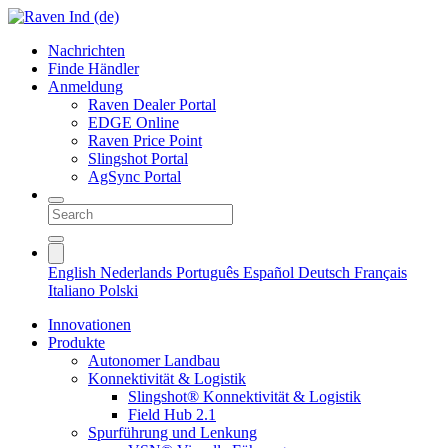
Nachrichten
Finde Händler
Anmeldung
Raven Dealer Portal
EDGE Online
Raven Price Point
Slingshot Portal
AgSync Portal
English
Nederlands
Português
Español
Deutsch
Français
Italiano
Polski
Innovationen
Produkte
Autonomer Landbau
Konnektivität & Logistik
Slingshot® Konnektivität & Logistik
Field Hub 2.1
Spurführung und Lenkung