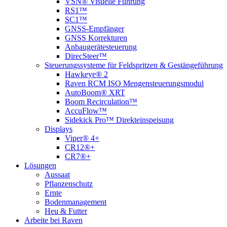
VSN® Visuelle Führung
RS1™
SC1™
GNSS-Empfänger
GNSS Korrekturen
Anbaugerätesteuerung
DirecSteer™
Steuerungssysteme für Feldspritzen & Gestängeführung
Hawkeye® 2
Raven RCM ISO Mengensteuerungsmodul
AutoBoom® XRT
Boom Recirculation™
AccuFlow™
Sidekick Pro™ Direkteinspeisung
Displays
Viper® 4+
CR12®+
CR7®+
Lösungen
Aussaat
Pflanzenschutz
Ernte
Bodenmanagement
Heu & Futter
Arbeite bei Raven