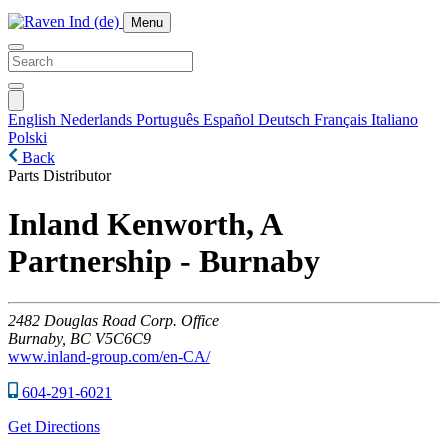
Menu
English
Nederlands
Português
Español
Deutsch
Français
Italiano
Polski
Back
Parts Distributor
Inland Kenworth, A
Partnership - Burnaby
2482
Douglas Road Corp. Office
Burnaby,
BC
V5C6C9
www.inland-group.com/en-CA/
604-291-6021
Get Directions