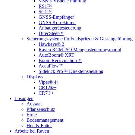
VSN® Visuelle Führung
RS1™
SC1™
GNSS-Empfänger
GNSS Korrekturen
Anbaugerätesteuerung
DirecSteer™
Steuerungssysteme für Feldspritzen & Gestängeführung
Hawkeye® 2
Raven RCM ISO Mengensteuerungsmodul
AutoBoom® XRT
Boom Recirculation™
AccuFlow™
Sidekick Pro™ Direkteinspeisung
Displays
Viper® 4+
CR12®+
CR7®+
Lösungen
Aussaat
Pflanzenschutz
Ernte
Bodenmanagement
Heu & Futter
Arbeite bei Raven