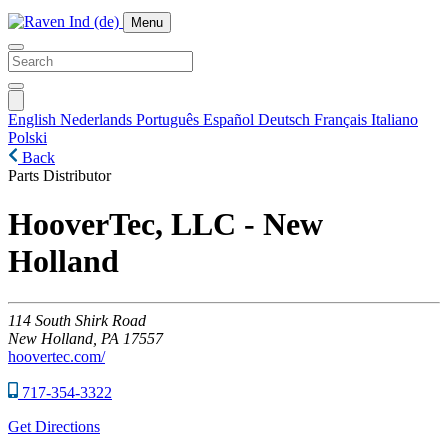
Menu
English
Nederlands
Português
Español
Deutsch
Français
Italiano
Polski
Back
Parts Distributor
HooverTec, LLC - New
Holland
114
South Shirk Road
New Holland,
PA
17557
hoovertec.com/
717-354-3322
Get Directions