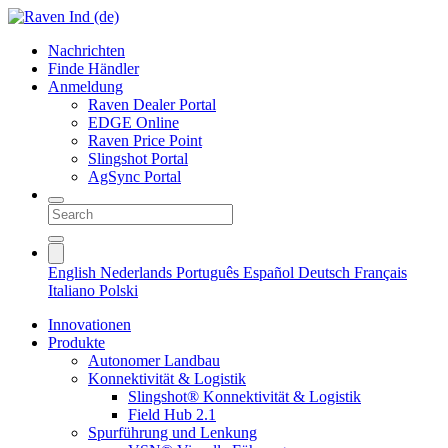
Nachrichten
Finde Händler
Anmeldung
Raven Dealer Portal
EDGE Online
Raven Price Point
Slingshot Portal
AgSync Portal
English
Nederlands
Português
Español
Deutsch
Français
Italiano
Polski
Innovationen
Produkte
Autonomer Landbau
Konnektivität & Logistik
Slingshot® Konnektivität & Logistik
Field Hub 2.1
Spurführung und Lenkung