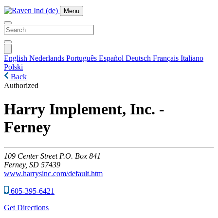
Menu
English
Nederlands
Português
Español
Deutsch
Français
Italiano
Polski
Back
Authorized
Harry Implement, Inc. -
Ferney
109
Center Street P.O. Box 841
Ferney,
SD
57439
www.harrysinc.com/default.htm
605-395-6421
Get Directions