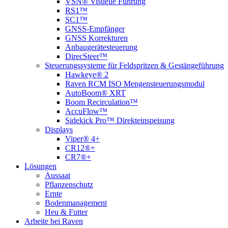
VSN® Visuelle Führung
RS1™
SC1™
GNSS-Empfänger
GNSS Korrekturen
Anbaugerätesteuerung
DirecSteer™
Steuerungssysteme für Feldspritzen & Gestängeführung
Hawkeye® 2
Raven RCM ISO Mengensteuerungsmodul
AutoBoom® XRT
Boom Recirculation™
AccuFlow™
Sidekick Pro™ Direkteinspeisung
Displays
Viper® 4+
CR12®+
CR7®+
Lösungen
Aussaat
Pflanzenschutz
Ernte
Bodenmanagement
Heu & Futter
Arbeite bei Raven