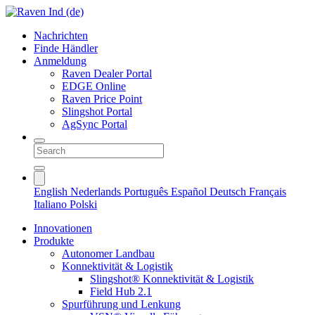
Nachrichten
Finde Händler
Anmeldung
Raven Dealer Portal
EDGE Online
Raven Price Point
Slingshot Portal
AgSync Portal
English
Nederlands
Português
Español
Deutsch
Français
Italiano
Polski
Innovationen
Produkte
Autonomer Landbau
Konnektivität & Logistik
Slingshot® Konnektivität & Logistik
Field Hub 2.1
Spurführung und Lenkung