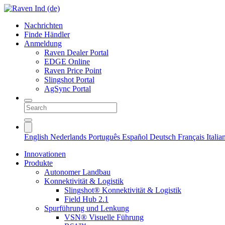
Nachrichten
Finde Händler
Anmeldung
Raven Dealer Portal
EDGE Online
Raven Price Point
Slingshot Portal
AgSync Portal
English
Nederlands
Português
Español
Deutsch
Français
Itali
Innovationen
Produkte
Autonomer Landbau
Konnektivität & Logistik
Slingshot® Konnektivität & Logistik
Field Hub 2.1
Spurführung und Lenkung
VSN® Visuelle Führung