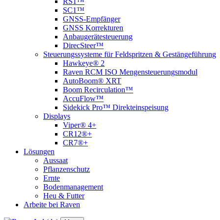
RS1™
SC1™
GNSS-Empfänger
GNSS Korrekturen
Anbaugerätesteuerung
DirecSteer™
Steuerungssysteme für Feldspritzen & Gestängeführung
Hawkeye® 2
Raven RCM ISO Mengensteuerungsmodul
AutoBoom® XRT
Boom Recirculation™
AccuFlow™
Sidekick Pro™ Direkteinspeisung
Displays
Viper® 4+
CR12®+
CR7®+
Lösungen
Aussaat
Pflanzenschutz
Ernte
Bodenmanagement
Heu & Futter
Arbeite bei Raven