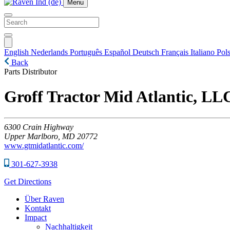
Menu
English
Nederlands
Português
Español
Deutsch
Français
Italiano
Pols
Back
Parts Distributor
Groff Tractor Mid Atlantic, LL
6300
Crain Highway
Upper Marlboro,
MD
20772
www.gtmidatlantic.com/
301-627-3938
Get Directions
Über Raven
Kontakt
Impact
Nachhaltigkeit