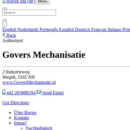
Menu
English
Nederlands
Português
Español
Deutsch
Français
Italiano
Pols
Back
Authorized
Govers Mechanisatie
2
Industrieweg
Waspik,
5165 NH
www.GoversMechanisatie.nl
442 263888294
Send Email
Get Directions
Über Raven
Kontakt
Impact
Nachhaltigkeit