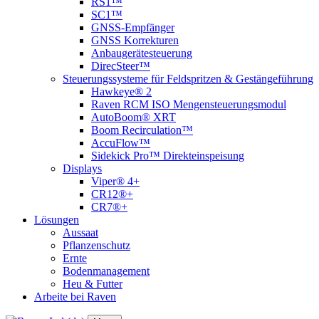
RS1™
SC1™
GNSS-Empfänger
GNSS Korrekturen
Anbaugerätesteuerung
DirecSteer™
Steuerungssysteme für Feldspritzen & Gestängeführung
Hawkeye® 2
Raven RCM ISO Mengensteuerungsmodul
AutoBoom® XRT
Boom Recirculation™
AccuFlow™
Sidekick Pro™ Direkteinspeisung
Displays
Viper® 4+
CR12®+
CR7®+
Lösungen
Aussaat
Pflanzenschutz
Ernte
Bodenmanagement
Heu & Futter
Arbeite bei Raven