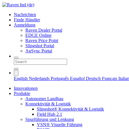
Nachrichten
Finde Händler
Anmeldung
Raven Dealer Portal
EDGE Online
Raven Price Point
Slingshot Portal
AgSync Portal
English
Nederlands
Português
Español
Deutsch
Français
Itali
Innovationen
Produkte
Autonomer Landbau
Konnektivität & Logistik
Slingshot® Konnektivität & Logistik
Field Hub 2.1
Spurführung und Lenkung
VSN® Visuelle Führung