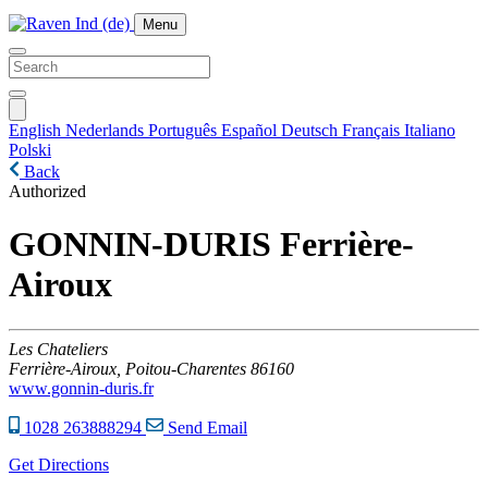
Menu
English
Nederlands
Português
Español
Deutsch
Français
Italiano
Polski
Back
Authorized
GONNIN-DURIS Ferrière-
Airoux
Les Chateliers
Ferrière-Airoux,
Poitou-Charentes
86160
www.gonnin-duris.fr
1028 263888294
Send Email
Get Directions