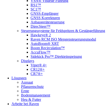
VSN® Visuelle Führung
RS1™
SC1™
GNSS-Empfänger
GNSS Korrekturen
Anbaugerätesteuerung
DirecSteer™
Steuerungssysteme für Feldspritzen & Gestängeführung
Hawkeye® 2
Raven RCM ISO Mengensteuerungsmodul
AutoBoom® XRT
Boom Recirculation™
AccuFlow™
Sidekick Pro™ Direkteinspeisung
Displays
Viper® 4+
CR12®+
CR7®+
Lösungen
Aussaat
Pflanzenschutz
Ernte
Bodenmanagement
Heu & Futter
Arbeite bei Raven