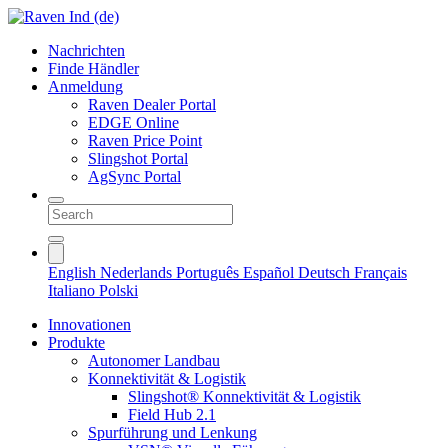
Nachrichten
Finde Händler
Anmeldung
Raven Dealer Portal
EDGE Online
Raven Price Point
Slingshot Portal
AgSync Portal
English
Nederlands
Português
Español
Deutsch
Français
Italiano
Polski
Innovationen
Produkte
Autonomer Landbau
Konnektivität & Logistik
Slingshot® Konnektivität & Logistik
Field Hub 2.1
Spurführung und Lenkung