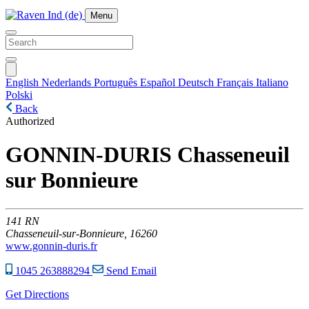
Menu
English
Nederlands
Português
Español
Deutsch
Français
Italiano
Polski
Back
Authorized
GONNIN-DURIS Chasseneuil
sur Bonnieure
141
RN
Chasseneuil-sur-Bonnieure,
16260
www.gonnin-duris.fr
1045 263888294
Send Email
Get Directions