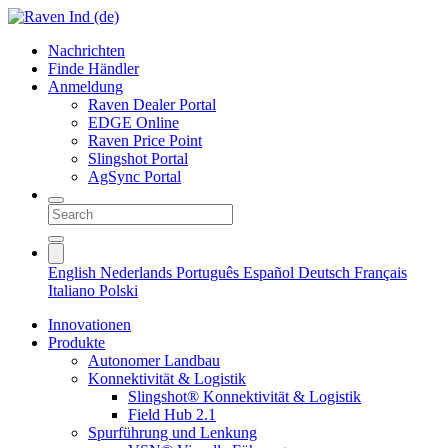
Nachrichten
Finde Händler
Anmeldung
Raven Dealer Portal
EDGE Online
Raven Price Point
Slingshot Portal
AgSync Portal
English
Nederlands
Português
Español
Deutsch
Français
Italiano
Polski
Innovationen
Produkte
Autonomer Landbau
Konnektivität & Logistik
Slingshot® Konnektivität & Logistik
Field Hub 2.1
Spurführung und Lenkung