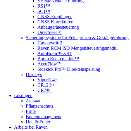
VSN® Visuelle Führung
RS1™
SC1™
GNSS-Empfänger
GNSS Korrekturen
Anbaugerätesteuerung
DirecSteer™
Steuerungssysteme für Feldspritzen & Gestängeführung
Hawkeye® 2
Raven RCM ISO Mengensteuerungsmodul
AutoBoom® XRT
Boom Recirculation™
AccuFlow™
Sidekick Pro™ Direkteinspeisung
Displays
Viper® 4+
CR12®+
CR7®+
Lösungen
Aussaat
Pflanzenschutz
Ernte
Bodenmanagement
Heu & Futter
Arbeite bei Raven