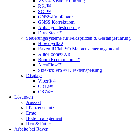
VSN® Visuelle Führung
RS1™
SC1™
GNSS-Empfänger
GNSS Korrekturen
Anbaugerätesteuerung
DirecSteer™
Steuerungssysteme für Feldspritzen & Gestängeführung
Hawkeye® 2
Raven RCM ISO Mengensteuerungsmodul
AutoBoom® XRT
Boom Recirculation™
AccuFlow™
Sidekick Pro™ Direkteinspeisung
Displays
Viper® 4+
CR12®+
CR7®+
Lösungen
Aussaat
Pflanzenschutz
Ernte
Bodenmanagement
Heu & Futter
Arbeite bei Raven