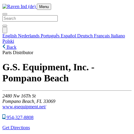
Menu
English
Nederlands
Português
Español
Deutsch
Français
Italiano
Polski
Back
Parts Distributor
G.S. Equipment, Inc. -
Pompano Beach
2480
Nw 16Th St
Pompano Beach,
FL
33069
www.gsequipment.net/
954-327-8808
Get Directions