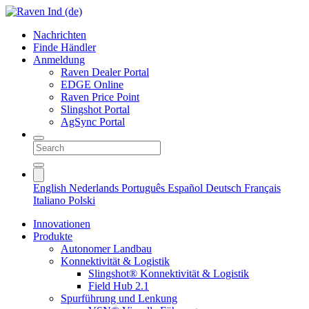
Nachrichten
Finde Händler
Anmeldung
Raven Dealer Portal
EDGE Online
Raven Price Point
Slingshot Portal
AgSync Portal
English
Nederlands
Português
Español
Deutsch
Français
Italiano
Polski
Innovationen
Produkte
Autonomer Landbau
Konnektivität & Logistik
Slingshot® Konnektivität & Logistik
Field Hub 2.1
Spurführung und Lenkung