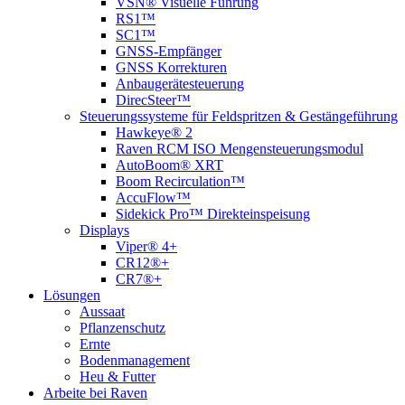
VSN® Visuelle Führung
RS1™
SC1™
GNSS-Empfänger
GNSS Korrekturen
Anbaugerätesteuerung
DirecSteer™
Steuerungssysteme für Feldspritzen & Gestängeführung
Hawkeye® 2
Raven RCM ISO Mengensteuerungsmodul
AutoBoom® XRT
Boom Recirculation™
AccuFlow™
Sidekick Pro™ Direkteinspeisung
Displays
Viper® 4+
CR12®+
CR7®+
Lösungen
Aussaat
Pflanzenschutz
Ernte
Bodenmanagement
Heu & Futter
Arbeite bei Raven