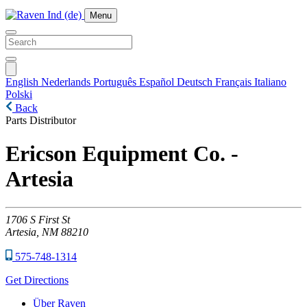
Menu
English
Nederlands
Português
Español
Deutsch
Français
Italiano
Polski
Back
Parts Distributor
Ericson Equipment Co. -
Artesia
1706
S First St
Artesia,
NM
88210
575-748-1314
Get Directions
Über Raven