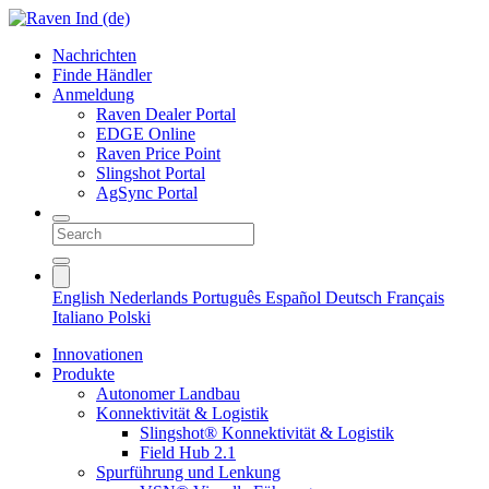
Nachrichten
Finde Händler
Anmeldung
Raven Dealer Portal
EDGE Online
Raven Price Point
Slingshot Portal
AgSync Portal
English
Nederlands
Português
Español
Deutsch
Français
Italiano
Polski
Innovationen
Produkte
Autonomer Landbau
Konnektivität & Logistik
Slingshot® Konnektivität & Logistik
Field Hub 2.1
Spurführung und Lenkung