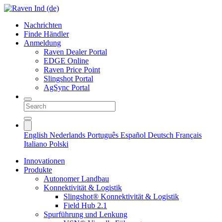
Nachrichten
Finde Händler
Anmeldung
Raven Dealer Portal
EDGE Online
Raven Price Point
Slingshot Portal
AgSync Portal
English
Nederlands
Português
Español
Deutsch
Français
Italiano
Polski
Innovationen
Produkte
Autonomer Landbau
Konnektivität & Logistik
Slingshot® Konnektivität & Logistik
Field Hub 2.1
Spurführung und Lenkung