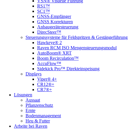
VSN® Visuelle Führung
RS1™
SC1™
GNSS-Empfänger
GNSS Korrekturen
Anbaugerätesteuerung
DirecSteer™
Steuerungssysteme für Feldspritzen & Gestängeführung
Hawkeye® 2
Raven RCM ISO Mengensteuerungsmodul
AutoBoom® XRT
Boom Recirculation™
AccuFlow™
Sidekick Pro™ Direkteinspeisung
Displays
Viper® 4+
CR12®+
CR7®+
Lösungen
Aussaat
Pflanzenschutz
Ernte
Bodenmanagement
Heu & Futter
Arbeite bei Raven