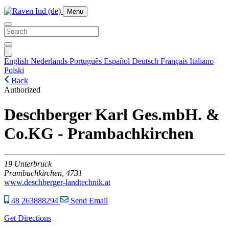
Menu
English
Nederlands
Português
Español
Deutsch
Français
Italiano
Polski
Back
Authorized
Deschberger Karl Ges.mbH. &
Co.KG - Prambachkirchen
19
Unterbruck
Prambachkirchen,
4731
www.deschberger-landtechnik.at
48 263888294
Send Email
Get Directions