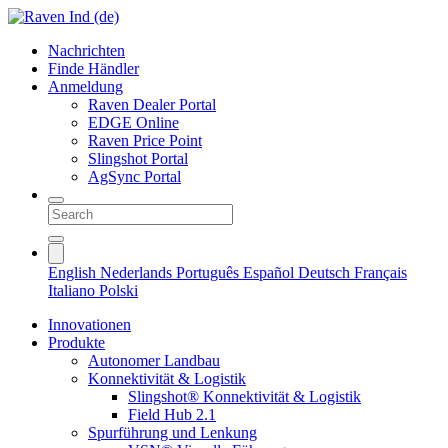
Nachrichten
Finde Händler
Anmeldung
Raven Dealer Portal
EDGE Online
Raven Price Point
Slingshot Portal
AgSync Portal
English
Nederlands
Português
Español
Deutsch
Français
Italiano
Polski
Innovationen
Produkte
Autonomer Landbau
Konnektivität & Logistik
Slingshot® Konnektivität & Logistik
Field Hub 2.1
Spurführung und Lenkung