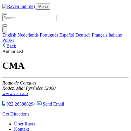
Menu
English
Nederlands
Português
Español
Deutsch
Français
Italiano
Polski
Back
Authorized
CMA
Route de Conques
Rodez,
Midi Pyrénées
12000
www.c-m-a.fr
922 263888294
Send Email
Get Directions
Über Raven
Kontakt