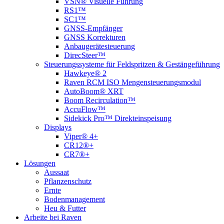
VSN® Visuelle Führung
RS1™
SC1™
GNSS-Empfänger
GNSS Korrekturen
Anbaugerätesteuerung
DirecSteer™
Steuerungssysteme für Feldspritzen & Gestängeführung
Hawkeye® 2
Raven RCM ISO Mengensteuerungsmodul
AutoBoom® XRT
Boom Recirculation™
AccuFlow™
Sidekick Pro™ Direkteinspeisung
Displays
Viper® 4+
CR12®+
CR7®+
Lösungen
Aussaat
Pflanzenschutz
Ernte
Bodenmanagement
Heu & Futter
Arbeite bei Raven