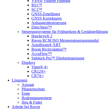
VSN® Visuelle Führung
RS1™
SC1™
GNSS-Empfänger
GNSS Korrekturen
Anbaugerätesteuerung
DirecSteer™
Steuerungssysteme für Feldspritzen & Gestängeführung
Hawkeye® 2
Raven RCM ISO Mengensteuerungsmodul
AutoBoom® XRT
Boom Recirculation™
AccuFlow™
Sidekick Pro™ Direkteinspeisung
Displays
Viper® 4+
CR12®+
CR7®+
Lösungen
Aussaat
Pflanzenschutz
Ernte
Bodenmanagement
Heu & Futter
Arbeite bei Raven