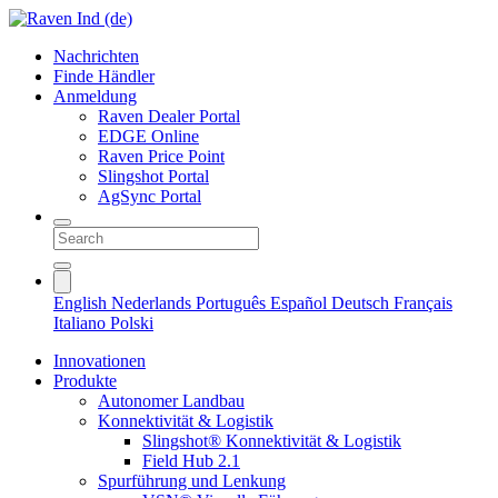
Nachrichten
Finde Händler
Anmeldung
Raven Dealer Portal
EDGE Online
Raven Price Point
Slingshot Portal
AgSync Portal
English
Nederlands
Português
Español
Deutsch
Français
Italiano
Polski
Innovationen
Produkte
Autonomer Landbau
Konnektivität & Logistik
Slingshot® Konnektivität & Logistik
Field Hub 2.1
Spurführung und Lenkung