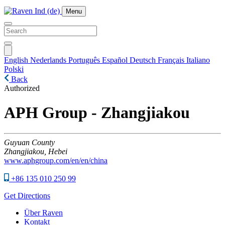
Menu
English
Nederlands
Português
Español
Deutsch
Français
Italiano
Polski
Back
Authorized
APH Group - Zhangjiakou
Guyuan County
Zhangjiakou,
Hebei
www.aphgroup.com/en/en/china
+86 135 010 250 99
Get Directions
Über Raven
Kontakt