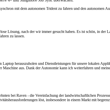
per® 4+ und Slingshot® Job Sync überwachen.
 synchron mit dem autonomen Trident zu fahren und den autonomen Au
lose Lösung, nach der wir immer gesucht haben. Es ist schön, in der L
ahren zu lassen.
nen Laptop herauszuholen und Dienstleistungen für unsere lokalen Appl
er Maschine aus. Dank der Autonomie kann ich weiterfahren und mein
zehnten bei Raven - die Vereinfachung der landwirtschaftlichen Prozess
tivitätsherausforderungen löst, insbesondere in einem Markt mit begren