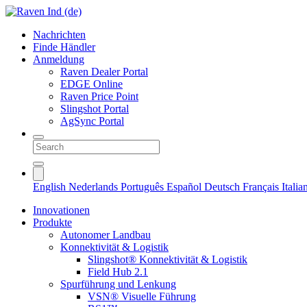
Nachrichten
Finde Händler
Anmeldung
Raven Dealer Portal
EDGE Online
Raven Price Point
Slingshot Portal
AgSync Portal
English
Nederlands
Português
Español
Deutsch
Français
Itali
Innovationen
Produkte
Autonomer Landbau
Konnektivität & Logistik
Slingshot® Konnektivität & Logistik
Field Hub 2.1
Spurführung und Lenkung
VSN® Visuelle Führung