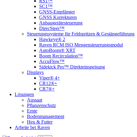
RS1™
SC1™
GNSS-Empfänger
GNSS Korrekturen
Anbaugerätesteuerung
DirecSteer™
Steuerungssysteme für Feldspritzen & Gestängeführung
Hawkeye® 2
Raven RCM ISO Mengensteuerungsmodul
AutoBoom® XRT
Boom Recirculation™
AccuFlow™
Sidekick Pro™ Direkteinspeisung
Displays
Viper® 4+
CR12®+
CR7®+
Lösungen
Aussaat
Pflanzenschutz
Ernte
Bodenmanagement
Heu & Futter
Arbeite bei Raven