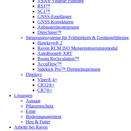
VSN® Visuelle Führung
RS1™
SC1™
GNSS-Empfänger
GNSS Korrekturen
Anbaugerätesteuerung
DirecSteer™
Steuerungssysteme für Feldspritzen & Gestängeführung
Hawkeye® 2
Raven RCM ISO Mengensteuerungsmodul
AutoBoom® XRT
Boom Recirculation™
AccuFlow™
Sidekick Pro™ Direkteinspeisung
Displays
Viper® 4+
CR12®+
CR7®+
Lösungen
Aussaat
Pflanzenschutz
Ernte
Bodenmanagement
Heu & Futter
Arbeite bei Raven