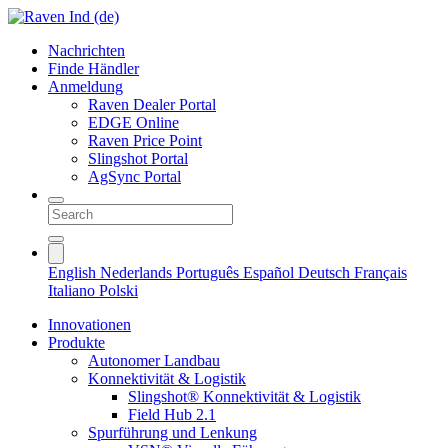
Nachrichten
Finde Händler
Anmeldung
Raven Dealer Portal
EDGE Online
Raven Price Point
Slingshot Portal
AgSync Portal
English
Nederlands
Português
Español
Deutsch
Français
Italiano
Polski
Innovationen
Produkte
Autonomer Landbau
Konnektivität & Logistik
Slingshot® Konnektivität & Logistik
Field Hub 2.1
Spurführung und Lenkung